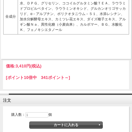
水、ＤＰＧ、グリセリン、ココイルグルタミン酸ＴＥＡ、ラウラミ
ドプロピルベタイン、ラウラミンオキシド、グルカンオリゴサッカ
リド、α－アルブチン、ポリクオタニウム－５１、水添レシチン、
全成分
加水分解酵母エキス、カミツレ花エキス、ダイズ種子エキス、アル
ギン酸Ｎａ、異性化糖（小麦由来）、カルボマー、ＢＧ、水酸化
Ｋ、フェノキシエタノール
価格:
3,410円
(税込)
[ポイント10倍中 341ポイント～]
注文
購入数：
個