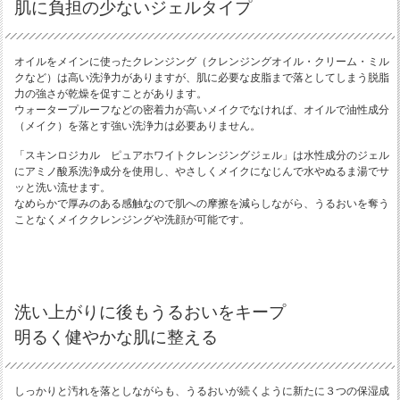
肌に負担の少ないジェルタイプ
オイルをメインに使ったクレンジング（クレンジングオイル・クリーム・ミル
クなど）は高い洗浄力がありますが、肌に必要な皮脂まで落としてしまう脱脂
力の強さが乾燥を促すことがあります。
ウォータープルーフなどの密着力が高いメイクでなければ、オイルで油性成分
（メイク）を落とす強い洗浄力は必要ありません。
「スキンロジカル ピュアホワイトクレンジングジェル」は水性成分のジェル
にアミノ酸系洗浄成分を使用し、やさしくメイクになじんで水やぬるま湯でサ
ッと洗い流せます。
なめらかで厚みのある感触なので肌への摩擦を減らしながら、うるおいを奪う
ことなくメイククレンジングや洗顔が可能です。
洗い上がりに後もうるおいをキープ
明るく健やかな肌に整える
しっかりと汚れを落としながらも、うるおいが続くように新たに３つの保湿成