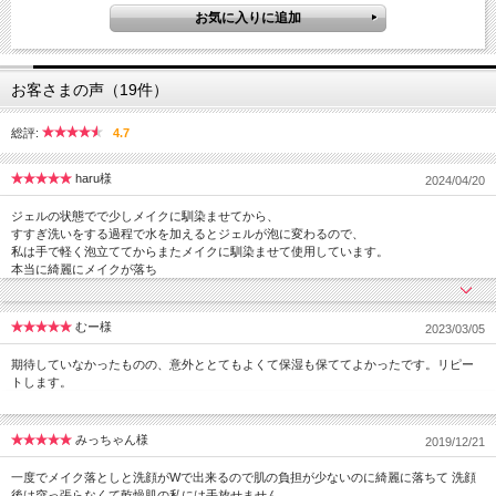
お客さまの声（19件）
総評:
4.7
haru様
2024/04/20
ジェルの状態でで少しメイクに馴染ませてから、
すすぎ洗いをする過程で水を加えるとジェルが泡に変わるので、
私は手で軽く泡立ててからまたメイクに馴染ませて使用しています。
本当に綺麗にメイクが落ち
むー様
2023/03/05
期待していなかったものの、意外ととてもよくて保湿も保ててよかったです。リピー
トします。
みっちゃん様
2019/12/21
一度でメイク落としと洗顔がWで出来るので肌の負担が少ないのに綺麗に落ちて 洗顔
後は突っ張らなくて乾燥肌の私には手放せません。