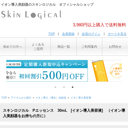
イオン導入美顔器のスキンロジカル オフィシャルショップ
3,980円以上購入で送料無料
TOP
|
会員登録
|
会員ログイン
|
カートを見る
よくある
初めての方へ
商品一覧
ご利用案内
お問合せ
ご質問
>
>
>
TOP
アイテムから探す
イオン導入（導出）化粧品
イオン導入美容液
スキンロジカル Pエッセンス 30mL [イオン導入美容液] （イオン導
入美顔器をお持ちの方に）