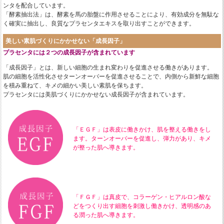
ンタを配合しています。
「酵素抽出法」は、酵素を馬の胎盤に作用させることにより、有効成分を無駄な
く確実に抽出し、良質なプラセンタエキスを取り出すことができます。
美しい素肌づくりにかかせない「成長因子」
プラセンタには２つの成長因子が含まれています
「成長因子」とは、新しい細胞の生まれ変わりを促進させる働きがあります。
肌の細胞を活性化させターンオーバーを促進させることで、内側から新鮮な細胞
を積み重ねて、キメの細かい美しい素肌を保ちます。
プラセンタには美肌づくりにかかせない成長因子が含まれています。
「ＥＧＦ」は表皮に働きかけ、肌を整える働きをし
ます。ターンオーバーを促進し、弾力があり、キメ
が整った肌へ導きます。
「ＦＧＦ」は真皮で、コラーゲン・ヒアルロン酸な
どをつくり出す細胞を刺激し働きかけ、透明感のあ
る潤った肌へ導きます。