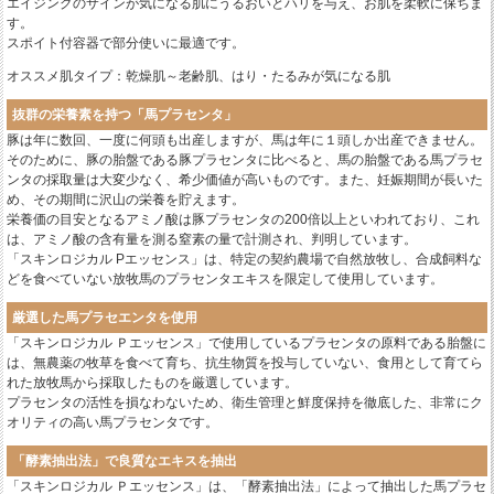
エイジングのサインが気になる肌にうるおいとハリを与え、お肌を柔軟に保ちま
す。
スポイト付容器で部分使いに最適です。
オススメ肌タイプ：乾燥肌～老齢肌、はり・たるみが気になる肌
抜群の栄養素を持つ「馬プラセンタ」
豚は年に数回、一度に何頭も出産しますが、馬は年に１頭しか出産できません。
そのために、豚の胎盤である豚プラセンタに比べると、馬の胎盤である馬プラセ
ンタの採取量は大変少なく、希少価値が高いものです。また、妊娠期間が長いた
め、その期間に沢山の栄養を貯えます。
栄養価の目安となるアミノ酸は豚プラセンタの200倍以上といわれており、これ
は、アミノ酸の含有量を測る窒素の量で計測され、判明しています。
「スキンロジカル Pエッセンス」は、特定の契約農場で自然放牧し、合成飼料な
どを食べていない放牧馬のプラセンタエキスを限定して使用しています。
厳選した馬プラセエンタを使用
「スキンロジカル Ｐエッセンス」で使用しているプラセンタの原料である胎盤に
は、無農薬の牧草を食べて育ち、抗生物質を投与していない、食用として育てら
れた放牧馬から採取したものを厳選しています。
プラセンタの活性を損なわないため、衛生管理と鮮度保持を徹底した、非常にク
オリティの高い馬プラセンタです。
「酵素抽出法」で良質なエキスを抽出
「スキンロジカル Ｐエッセンス」は、「酵素抽出法」によって抽出した馬プラセ