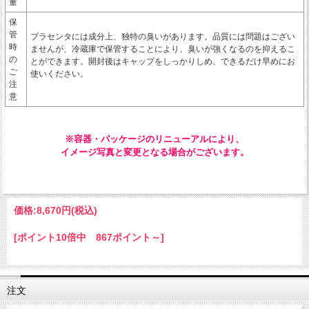
量
保
管
プラセンタには成分上、独特の臭いがあります。品質には問題はござい
時
ませんが、冷蔵庫で保管することにより、臭いが強くなるのを抑えるこ
の
とができます。開封後はキャップをしっかりしめ、できるだけ早めにお
ご
使いください。
注
意
※容器・パッケージのリニューアルにより、
イメージ写真と変更となる場合がございます。
価格:
8,670円
(税込)
[ポイント10倍中 867ポイント～]
注文