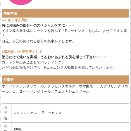
使用方法
●イオン導入用に
特にお悩みの部分へのスペシャルケアに・・・
イオン導入器本体にコットンを挟んで「Pエッセンス」をしみこませてイオン導
入。
口元、目元の気になる部分を集中ケアします。
●普段使いの美容液として
塗るだけで違いを実感、うるおいあふれる肌を感じて下さい・・・
コットンを染み込ませてパッティング。
ただお顔に塗るだけでも、Pエッエンスの効果を実感していただけます。
全成分
水、ペンチレングリコール、プラセンタエキス（ウマ由来）、カプリリルグリコ
ール、１、２ヘキサンジオール、フェノキシエタノール
商
品
スキンロジカル Pエッセンス
名
容
30mL