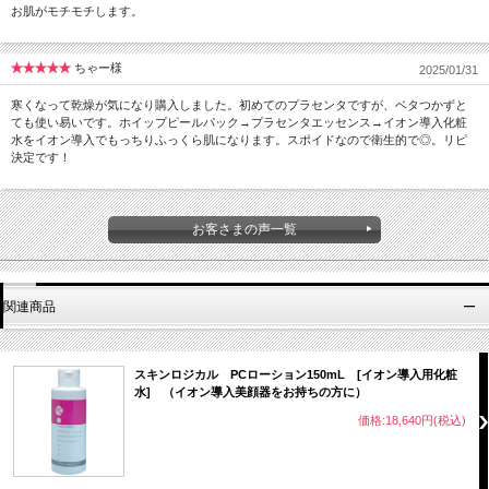
お肌がモチモチします。
ちゃー様
2025/01/31
寒くなって乾燥が気になり購入しました。初めてのプラセンタですが、ベタつかずと
ても使い易いです。ホイップピールパック→プラセンタエッセンス→イオン導入化粧
水をイオン導入でもっちりふっくら肌になります。スポイドなので衛生的で◎。リピ
決定です！
お客さまの声一覧
関連商品
スキンロジカル PCローション150mL [イオン導入用化粧
水] （イオン導入美顔器をお持ちの方に）
価格:18,640円(税込)