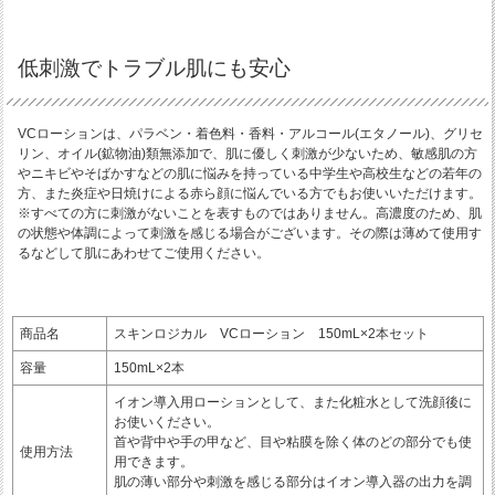
低刺激でトラブル肌にも安心
VCローションは、パラベン・着色料・香料・アルコール(エタノール)、グリセ
リン、オイル(鉱物油)類無添加で、肌に優しく刺激が少ないため、敏感肌の方
やニキビやそばかすなどの肌に悩みを持っている中学生や高校生などの若年の
方、また炎症や日焼けによる赤ら顔に悩んでいる方でもお使いいただけます。
※すべての方に刺激がないことを表すものではありません。高濃度のため、肌
の状態や体調によって刺激を感じる場合がございます。その際は薄めて使用す
るなどして肌にあわせてご使用ください。
商品名
スキンロジカル VCローション 150mL×2本セット
容量
150mL×2本
イオン導入用ローションとして、また化粧水として洗顔後に
お使いください。
首や背中や手の甲など、目や粘膜を除く体のどの部分でも使
使用方法
用できます。
肌の薄い部分や刺激を感じる部分はイオン導入器の出力を調