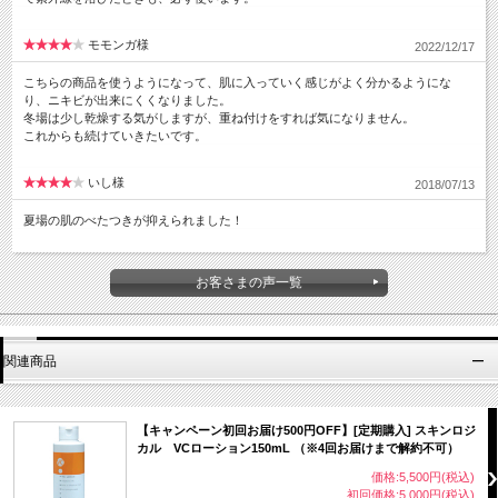
モモンガ様
2022/12/17
こちらの商品を使うようになって、肌に入っていく感じがよく分かるようにな
り、ニキビが出来にくくなりました。
冬場は少し乾燥する気がしますが、重ね付けをすれば気になりません。
これからも続けていきたいです。
いし様
2018/07/13
夏場の肌のべたつきが抑えられました！
お客さまの声一覧
関連商品
【キャンペーン初回お届け500円OFF】[定期購入] スキンロジ
カル VCローション150mL （※4回お届けまで解約不可）
価格:5,500円(税込)
初回価格:5,000円(税込)