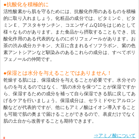
●抗酸化を積極的に
活性酸素から肌を守るためには、抗酸化作用のあるものを積極
的に取り入れましょう。化粧品の成分では、ビタミンＣ、ビタ
ミンＥ、アスタキサンチン、コエンザイムQ10をはじめとして
様々なものがあります。また食品から摂取することもでき、抗
酸化作用のある代表的なものにポリフェノールがあります。お
茶の渋み成分カテキン、大豆に含まれるイソフラボン、紫の色
素アントシアンなど馴染みのあるこれらの成分は、すべてポリ
フェノールの仲間です。
●保湿とは水分を与えることではありません！
乾燥する肌には、保湿成分を与えることが必要です。水分その
ものを与えるのではなく、“肌の水分を保つ”ことが保湿ですか
ら、保湿するための成分を補って自ら保湿できる肌に戻してあ
げるケアを行いましょう。保湿成分は、セラミドやヒアルロン
酸などが代表的ですが、他にもアミノ酸はイオン導入すること
も可能で肌の奥まで届けることができるので、表皮だけでなく
肌の土台から改善することも期待できます。
⇒アミノ酸について