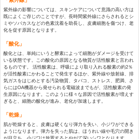
「紫外線」
紫外線の影響については、スキンケアについて意識の高い方は
既によくご存じのことですが、長時間紫外線にさらされるとシ
ミやソバカスなどの色素沈着を助長し、皮膚細胞を傷つけ、老
化を促す原因となります。
「酸化」
酸化とは、単純にいうと酵素によって細胞がダメージを受けて
いる状態です。この酸化の原因となる物質が活性酸素と言われ
るものです。 活性酸素は、呼吸により取り入れる酸素の約2％
が活性酸素にかわることで発生するほか、紫外線や放射線、排
気ガスをはじめとする汚染物質、タバコ、ストレス、肥満、さ
らにはOA機器から発せられる電磁波までもが、活性酸素の発
生原因になります。このように様々な原因で活性酸素が増えす
ぎると、細胞の酸化が進み、老化が加速します。
「乾燥」
肌が乾燥すると、皮膚は硬くなり弾力を失い、小ジワができる
ようになります。弾力を失った肌は、ほうれい線や毛穴の開き
が目立ち、小ジワは放置するとやがて深いシワとなります。